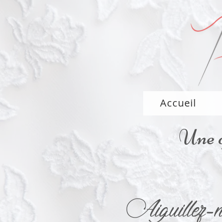
Accueil
Une q
Aiguillez-n