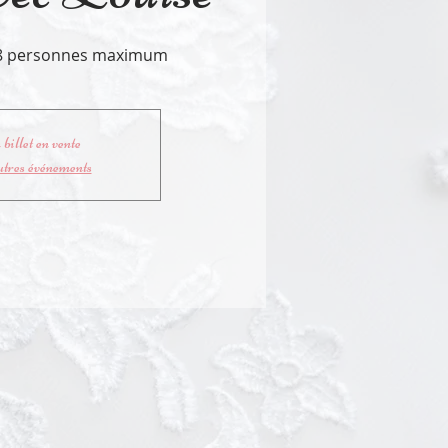
s 8 personnes maximum
billet en vente
utres événements