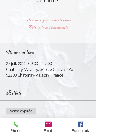
autonome.
Les inscriptions sont closes
Voir autres événements
Heure et lieu
27 juil. 2022, 09:00 – 17:00
Châtenay-Malabry, 34 Rue Gustave Robin,
92290 Châtenay-Malabry, France
Billets
Vente expirée
Type de billet
Stage 1 journée avec Sandra
Phone
Email
Facebook