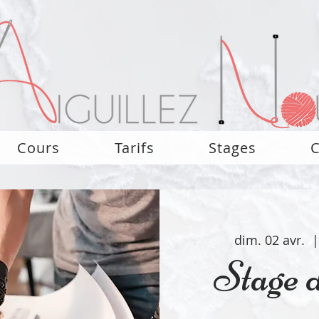
Cours
Tarifs
Stages
C
dim. 02 avr.
  |
Stage d