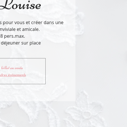
 Louise
 pour vous et créer dans une
viviale et amicale.
 8 pers.max.
e déjeuner sur place
billet en vente
utres événements