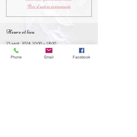
Voir d'autres événements
Heure et lieu
15 sept. 2024, 10:00 – 18:00
Châtenay-Malabry, 34 Rue Gustave Robin,
92290 Châtenay-Malabry, France
Phone
Email
Facebook
Partager cet événement