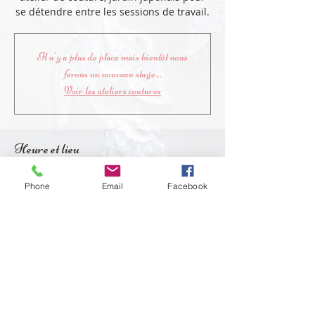
se détendre entre les sessions de travail.
Il n'y a plus de place mais bientôt nous
ferons un nouveau stage...
Voir les ateliers coutures
Heure et lieu
07 juil. 2021, 10:00 – 11 juil. 2021, 18:00
Phone
Email
Facebook
La Vespière-Friardel, L'Église, 14290 La
Vespière-Friardel, France
Partager cet événement