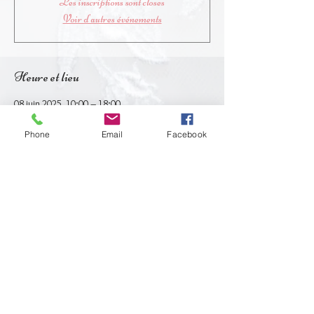
Les inscriptions sont closes
Voir d'autres événements
Heure et lieu
08 juin 2025, 10:00 – 18:00
Châtenay-Malabry, 34 Rue Gustave Robin,
92290 Châtenay-Malabry, France
Phone
Email
Facebook
Partager cet événement